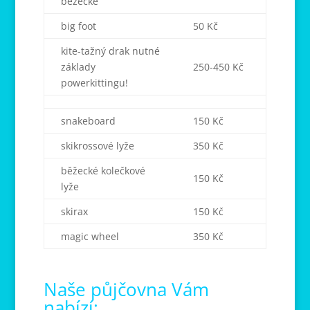
běžecké
big foot
50 Kč
kite-tažný drak nutné
základy
250-450 Kč
powerkittingu!
snakeboard
150 Kč
skikrossové lyže
350 Kč
běžecké kolečkové
150 Kč
lyže
skirax
150 Kč
magic wheel
350 Kč
Naše půjčovna Vám
nabízí: