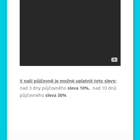
V naší půjčovně je možné uplatnit tyto slevy:
nad 3 dny půjčovného
sleva 10%,
nad 10 dnů
půjčovného
sleva 30%