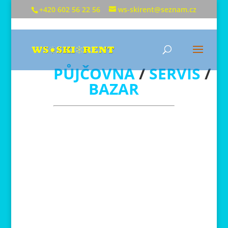
+420 602 56 22 56
ws-skirent@seznam.cz
PŮJČOVNA
/
SERVIS
/
BAZAR