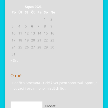
Srpen 2026
Po
Út
St
Čt
Pá
So
Ne
1
2
3
4
5
6
7
8
9
10
11
12
13
14
15
16
17
18
19
20
21
22
23
24
25
26
27
28
29
30
31
« Srp
O mě
Bedřich Smetana - Celý život jsem sportoval. Sport je
motivací i pro mnoho mladých lidí.