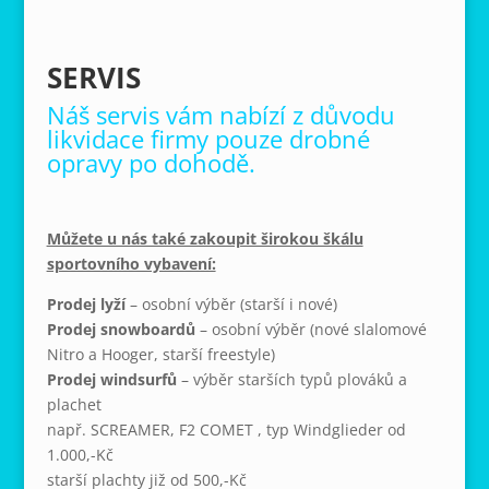
SERVIS
Náš servis vám nabízí z důvodu
likvidace firmy pouze drobné
opravy po dohodě.
Můžete u nás také zakoupit širokou škálu
sportovního vybavení:
Prodej lyží
– osobní výběr (starší i nové)
Prodej snowboardů
– osobní výběr (nové slalomové
Nitro a Hooger, starší freestyle)
Prodej windsurfů
– výběr starších typů plováků a
plachet
např. SCREAMER, F2 COMET , typ Windglieder od
1.000,-Kč
starší plachty již od 500,-Kč