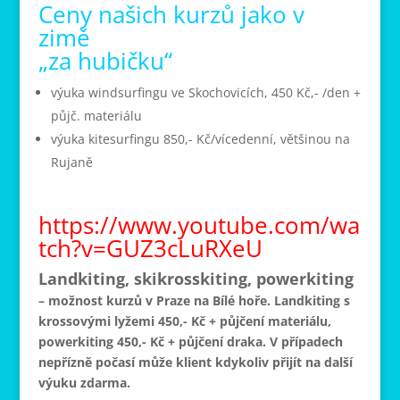
Ceny našich kurzů jako v
zimě
„za hubičku“
výuka windsurfingu ve Skochovicích, 450 Kč,- /den +
půjč. materiálu
výuka kitesurfingu 850,- Kč/vícedenní, většinou na
Rujaně
https://www.youtube.com/wa
tch?v=GUZ3cLuRXeU
Landkiting, skikrosskiting, powerkiting
– možnost kurzů v Praze na Bílé hoře. Landkiting s
krossovými lyžemi 450,- Kč + půjčení materiálu,
powerkiting 450,- Kč + půjčení draka. V případech
nepřízně počasí může klient kdykoliv přijít na další
výuku zdarma.