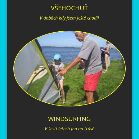
VŠEHOCHUŤ
V dobách kdy jsem ještě chodil
WINDSURFING
V šesti letech jen na trávě