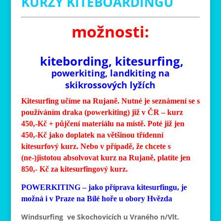
KURZY KITEBOARDINGU
možnosti:
kitebording, kitesurfing,
powerkiting, landkiting na
skikrossových lyžích
Kitesurfing učíme na Rujaně. Nutné je seznámení se s
používáním draka (powerkiting) již v ČR – kurz
450,-Kč + půjčení materiálu na místě. Poté již jen
450,-Kč jako doplatek na většinou třídenní
kitesurfový kurz. Nebo v případě, že chcete s
(ne-)jistotou absolvovat kurz na Rujaně, platíte jen
850,- Kč za kitesurfingový kurz.
POWERKITING – jako příprava kitesurfingu, je
možná i v Praze na Bílé hoře u obory Hvězda
Windsurfing ve Skochovicích u Vraného n/Vlt.