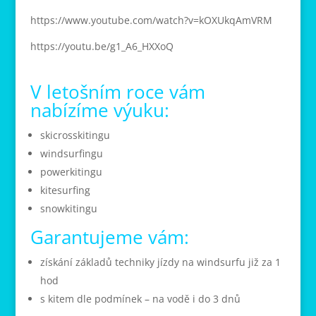
https://www.youtube.com/watch?v=kOXUkqAmVRM
https://youtu.be/g1_A6_HXXoQ
V letošním roce vám
nabízíme výuku:
skicrosskitingu
windsurfingu
powerkitingu
kitesurfing
snowkitingu
Garantujeme vám:
získání základů techniky jízdy na windsurfu již za 1
hod
s kitem dle podmínek – na vodě i do 3 dnů