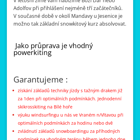
V letošní zimě vám nabízíme Boží Dar nebo
Adolfov při přihlášení nejméně tří začátečníků.
V současné době v okolí Mandavy u Jesenice je
možno tak základní snowkitový kurz absolvovat.
Jako průprava je vhodný
powerkiting
Garantujeme :
získání základů techniky jízdy s tažným drakem již
za 1den při optimálních podmínkách. Jednodenní
skikrosskiting na Bílé hoře
výuku windsurfingu u nás ve Vraném n/Vltavou při
optimálních podmínkách za hodinu nebo dvě
zvládnutí základů snowboardingu za příhodných
podmínek na vhodném terénu během jednoho dne