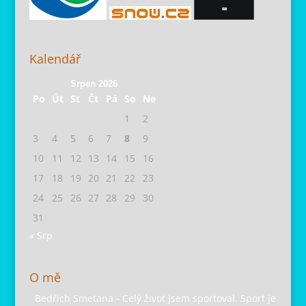
Kalendář
Srpen 2026
Po
Út
St
Čt
Pá
So
Ne
1
2
3
4
5
6
7
8
9
10
11
12
13
14
15
16
17
18
19
20
21
22
23
24
25
26
27
28
29
30
31
« Srp
O mě
Bedřich Smetana - Celý život jsem sportoval. Sport je