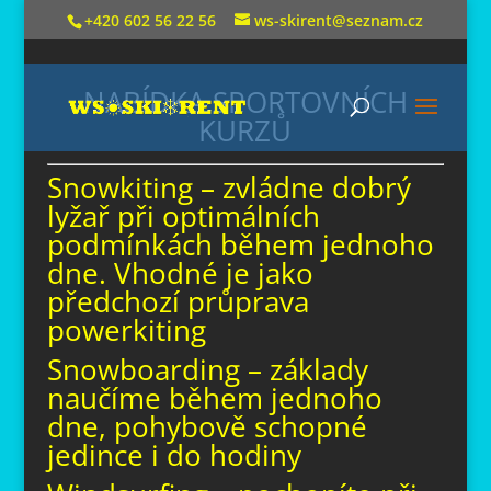
+420 602 56 22 56
ws-skirent@seznam.cz
NABÍDKA SPORTOVNÍCH
KURZŮ
Snowkiting – zvládne dobrý
lyžař při optimálních
podmínkách během jednoho
dne. Vhodné je jako
předchozí průprava
powerkiting
Snowboarding – základy
naučíme během jednoho
dne, pohybově schopné
jedince i do hodiny