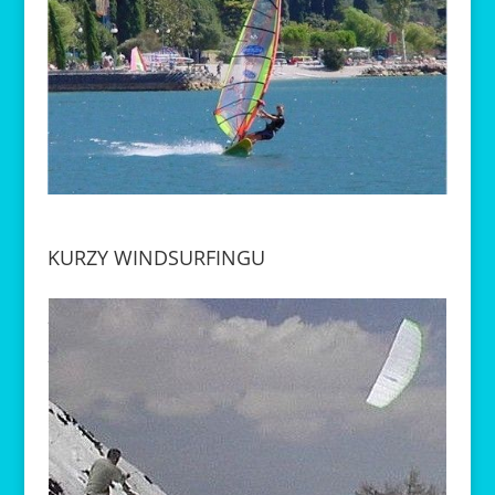
KURZY WINDSURFINGU
Naučte se s námi základy windsurfingu za hodinu. Jako
Petr Svoboda ale budete jezdit až za pár let …