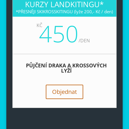
KURZY LANDKITINGU*
*PŘESNĚJI SKIKROSSKITINGU (lyže 200,- Kč / den)
450
KČ
/
DEN
PŮJČENÍ DRAKA A KROSSOVÝCH
LYŽÍ
Objednat