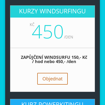
KURZY WINDSURFINGU
450
KČ
/
DEN
ZAPŮJČENÍ WINDSURFU 150,- Kč
/ hod nebo 450,- /den
Objednat
KURZ POWERKITINGU