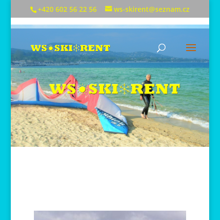
+420 602 56 22 56
ws-skirent@seznam.cz