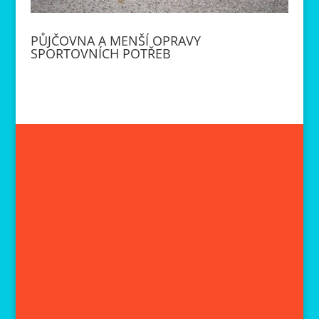
PŮJČOVNA A MENŠÍ OPRAVY
SPORTOVNÍCH POTŘEB
admin
Půjčovna pouze v Horních Jirčanech u
Jesenice - lyže, snowboardy, boty, kite,
brusle lední i in-line - po telef. dohodě
na 602 56 22 56 - Momentálně jsou ve
velice levném výprodeji windsurfové