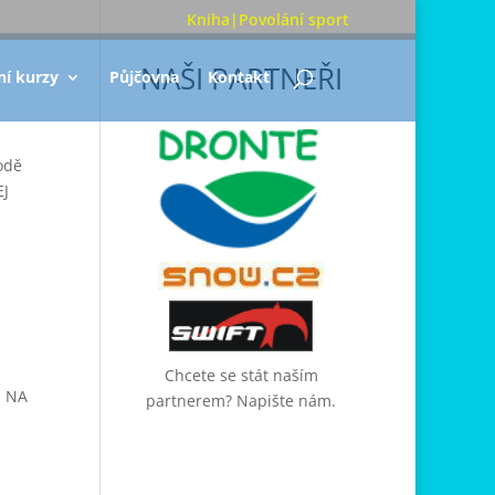
Kniha|Povolání sport
NAŠI PARTNEŘI
ní kurzy
Půjčovna
Kontakt
hodě
EJ
Chcete se stát naším
O NA
partnerem? Napište nám.