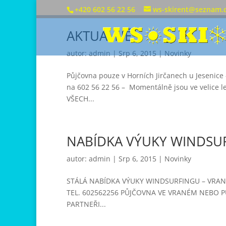
+420 602 56 22 56
ws-skirent@seznam.
AKTUÁLNĚ
autor:
admin
|
Srp 6, 2015
|
Novinky
Půjčovna pouze v Horních Jirčanech u Jesenice –
na 602 56 22 56 – Momentálně jsou ve velice 
VŠECH...
NABÍDKA VÝUKY WINDSU
autor:
admin
|
Srp 6, 2015
|
Novinky
STÁLÁ NABÍDKA VÝUKY WINDSURFINGU – VRAN
TEL. 602562256 PŮJČOVNA VE VRANÉM NEBO
PARTNEŘI...