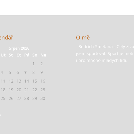
endář
O mě
Bedřich Smetana - Celý živo
Srpen 2026
jsem sportoval. Sport je moti
Út
St
Čt
Pá
So
Ne
i pro mnoho mladých lidí.
1
2
4
5
6
7
8
9
11
12
13
14
15
16
18
19
20
21
22
23
25
26
27
28
29
30
p