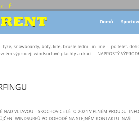
cz
Domů
Sportov
 lyže, snowboardy, boty, kite, brusle lední i in-line – po telef. do
levném výprodeji windsurfové plachty a draci – NAPROSTÝ VÝPROD
RFINGU
É NAD VLTAVOU – SKOCHOVICE LÉTO 2024 V PLNÉM PROUDU INF
 PŮJČENÍ WINDSURFŮ PO DOHODĚ NA STEJNÉM KONTAKTU NAŠI