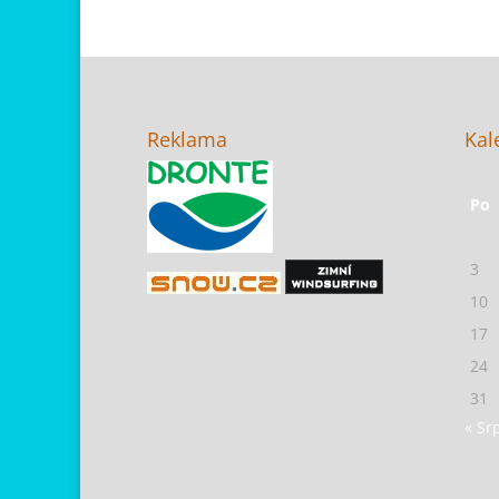
Reklama
Kal
Po
3
10
17
24
31
« Sr